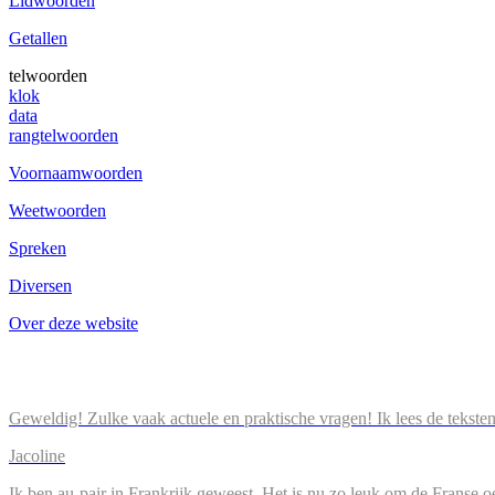
Lidwoorden
Getallen
telwoorden
klok
data
rangtelwoorden
Voornaamwoorden
Weetwoorden
Spreken
Diversen
Over deze website
Geweldig! Zulke vaak actuele en praktische vragen! Ik lees de tekste
Jacoline
Ik ben au-pair in Frankrijk geweest. Het is nu zo leuk om de Franse o