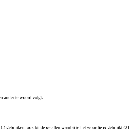
een ander telwoord volgt:
(-) gebruiken, ook bij de getallen waarbij je het woordje
et
gebruikt (21