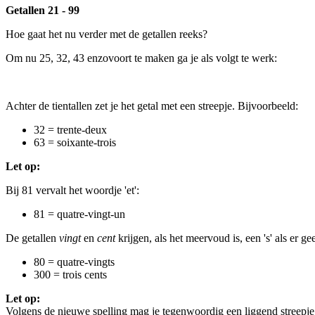
Getallen 21 - 99
Hoe gaat het nu verder met de getallen reeks?
Om nu 25, 32, 43 enzovoort te maken ga je als volgt te werk:
Achter de tientallen zet je het getal met een streepje. Bijvoorbeeld:
32 = trente-deux
63 = soixante-trois
Let op:
Bij 81 vervalt het woordje 'et':
81 = quatre-vingt-un
De getallen
vingt
en
cent
krijgen, als het meervoud is, een 's' als er g
80 = quatre-vingts
300 = trois cents
Let op:
Volgens de nieuwe spelling mag je tegenwoordig een liggend streepje 