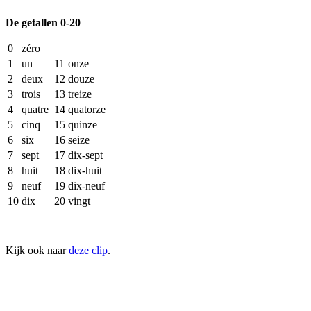
De getallen 0-20
0
zéro
1
un
11
onze
2
deux
12
douze
3
trois
13
treize
4
quatre
14
quatorze
5
cinq
15
quinze
6
six
16
seize
7
sept
17
dix-sept
8
huit
18
dix-huit
9
neuf
19
dix-neuf
10
dix
20
vingt
Kijk ook naar
deze clip
.