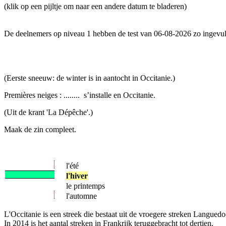
(klik op een pijltje om naar een andere datum te bladeren)
De deelnemers op niveau 1 hebben de test van 06-08-2026 zo ingevul
(Eerste sneeuw: de winter is in aantocht in Occitanie.)
Premières neiges : ........ s’installe en Occitanie.
(Uit de krant 'La Dépêche'.)
Maak de zin compleet.
l'été
l'hiver
le printemps
l'automne
L'Occitanie is een streek die bestaat uit de vroegere streken Langued
In 2014 is het aantal streken in Frankrijk teruggebracht tot dertien.