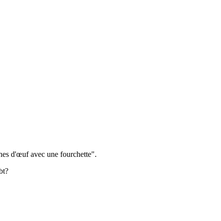
unes d'œuf avec une fourchette".
bt?