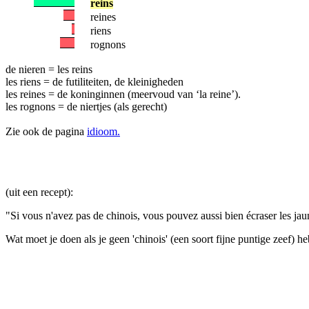
reins
reines
riens
rognons
de nieren = les reins
les riens = de futiliteiten, de kleinigheden
les reines = de koninginnen (meervoud van ‘la reine’).
les rognons = de niertjes (als gerecht)
Zie ook de pagina
idioom.
(uit een recept):
"Si vous n'avez pas de chinois, vous pouvez aussi bien écraser les ja
Wat moet je doen als je geen 'chinois' (een soort fijne puntige zeef) he