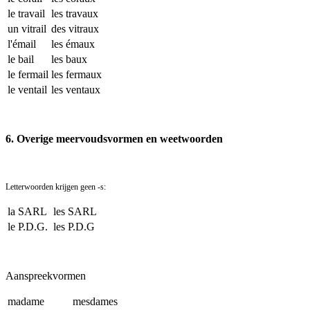
le travail
les travaux
un vitrail
des vitraux
l'émail
les émaux
le bail
les baux
le fermail
les fermaux
le ventail
les ventaux
6. Overige meervoudsvormen en weetwoorden
Letterwoorden krijgen geen -s:
la SARL
les SARL
le P.D.G.
les P.D.G
Aanspreekvormen
madame
mesdames