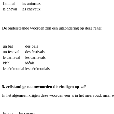
l'animal
les animaux
le cheval
les chevaux
De onderstaande woorden zijn een uitzondering op deze regel:
un bal
des bals
un festival
des festivals
le carnaval
les carnavals
idéal
idéals
le cérémonial
les cérémonials
5. zelfstandige naamwoorden die eindigen op
-ail
In het algemeen krijgen deze woorden een -s in het meervoud, maar 
le corail
les coraux