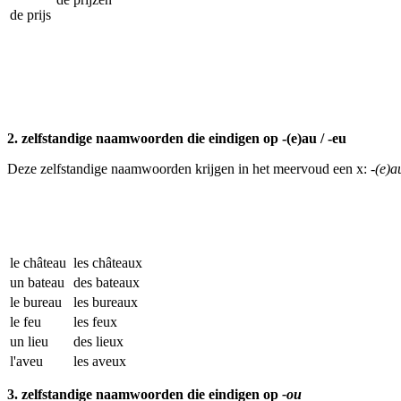
de prijs
2. zelfstandige naamwoorden die eindigen op -(e)au / -eu
Deze zelfstandige naamwoorden krijgen in het meervoud een x:
-(e)a
le château
les châteaux
un bateau
des bateaux
le bureau
les bureaux
le feu
les feux
un lieu
des lieux
l'aveu
les aveux
3. zelfstandige naamwoorden die eindigen op
-ou