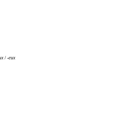
ux
/
-eux