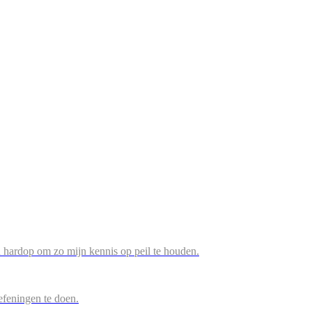
n hardop om zo mijn kennis op peil te houden.
efeningen te doen.