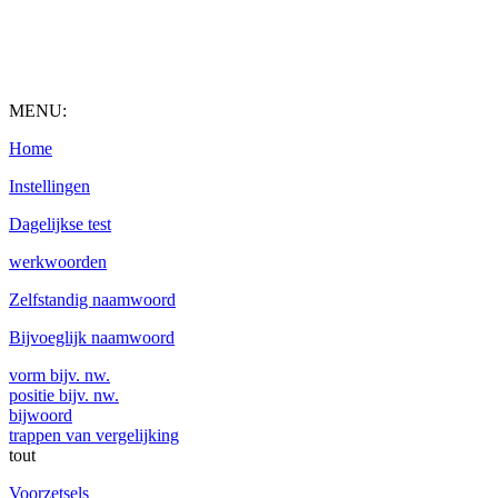
MENU:
Home
Instellingen
Dagelijkse test
werkwoorden
Zelfstandig naamwoord
Bijvoeglijk naamwoord
vorm bijv. nw.
positie bijv. nw.
bijwoord
trappen van vergelijking
tout
Voorzetsels