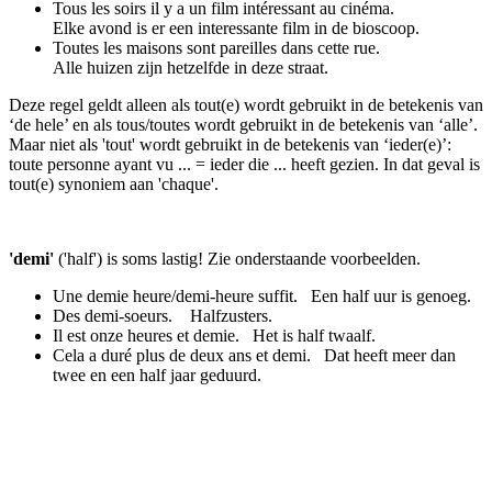
Tous les soirs il y a un film intéressant au cinéma.
Elke avond is er een interessante film in de bioscoop.
Toutes les maisons sont pareilles dans cette rue.
Alle huizen zijn hetzelfde in deze straat.
Deze regel geldt alleen als tout(e) wordt gebruikt in de betekenis van
‘de hele’ en als tous/toutes wordt gebruikt in de betekenis van ‘alle’.
Maar niet als 'tout' wordt gebruikt in de betekenis van ‘ieder(e)’:
toute personne ayant vu ... = ieder die ... heeft gezien. In dat geval is
tout(e) synoniem aan 'chaque'.
'demi'
('half') is soms lastig! Zie onderstaande voorbeelden.
Une demie heure/
demi-heure suffit.
Een half uur is genoeg.
Des demi-soeurs.
Halfzusters.
Il est onze heures et demie.
Het is half twaalf.
Cela a duré plus de deux ans et demi.
Dat heeft meer dan
twee en een half jaar geduurd.