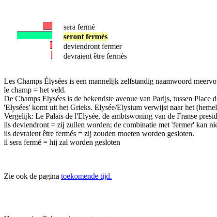
sera fermé
seront fermés
deviendront fermer
devraient être fermés
Les Champs Élysées is een mannelijk zelfstandig naamwoord meervo
le champ = het veld.
De Champs Elysées is de bekendste avenue van Parijs, tussen Place de
'Elysées' komt uit het Grieks. Elysée/Elysium verwijst naar het (hemel
Vergelijk: Le Palais de l'Elysée, de ambtswoning van de Franse presid
ils deviendront = zij zullen worden; de combinatie met 'fermer' kan nie
ils devraient être fermés = zij zouden moeten worden gesloten.
il sera fermé = hij zal worden gesloten
Zie ook de pagina
toekomende tijd.