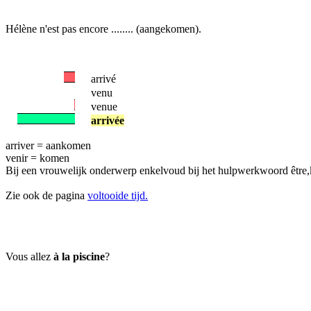
Hélène n'est pas encore ........ (aangekomen).
arrivé
venu
venue
arrivée
arriver = aankomen
venir = komen
Bij een vrouwelijk onderwerp enkelvoud bij het hulpwerkwoord être,k
Zie ook de pagina
voltooide tijd.
Vous allez
à la piscine
?