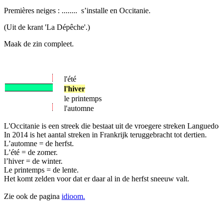
Premières neiges : ........ s’installe en Occitanie.
(Uit de krant 'La Dépêche'.)
Maak de zin compleet.
l'été
l'hiver
le printemps
l'automne
L'Occitanie is een streek die bestaat uit de vroegere streken Langued
In 2014 is het aantal streken in Frankrijk teruggebracht tot dertien.
L’automne = de herfst.
L’été = de zomer.
l’hiver = de winter.
Le printemps = de lente.
Het komt zelden voor dat er daar al in de herfst sneeuw valt.
Zie ook de pagina
idioom.