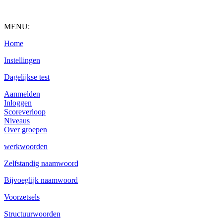
MENU:
Home
Instellingen
Dagelijkse test
Aanmelden
Inloggen
Scoreverloop
Niveaus
Over groepen
werkwoorden
Zelfstandig naamwoord
Bijvoeglijk naamwoord
Voorzetsels
Structuurwoorden