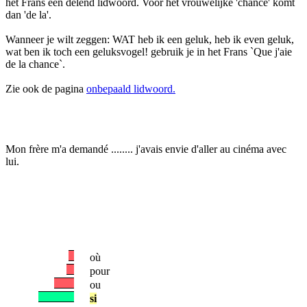
het Frans een delend lidwoord. Voor het vrouwelijke 'chance' komt
dan 'de la'.
Wanneer je wilt zeggen: WAT heb ik een geluk, heb ik even geluk,
wat ben ik toch een geluksvogel! gebruik je in het Frans `Que j'aie
de la chance`.
Zie ook de pagina
onbepaald lidwoord.
Mon frère m'a demandé ........ j'avais envie d'aller au cinéma avec
lui.
où
pour
ou
si