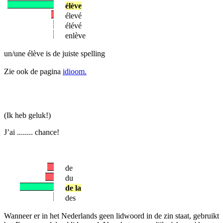
élève
élevé
élévé
enlève
un/une élève is de juiste spelling
Zie ook de pagina
idioom.
(Ik heb geluk!)
J’ai ........ chance!
de
du
de la
des
Wanneer er in het Nederlands geen lidwoord in de zin staat, gebruikt