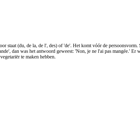
taat (du, de la, de l', des) of 'de'. Het komt vóór de persoonsvorm. Staa
ande', dan was het antwoord geweest: 'Non, je ne l'ai pas mangée.' Er 
 vegetariër te maken hebben.