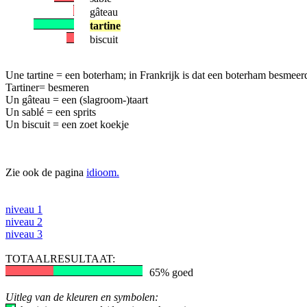
gâteau
tartine
biscuit
Une tartine = een boterham; in Frankrijk is dat een boterham besmeerd
Tartiner= besmeren
Un gâteau = een (slagroom-)taart
Un sablé = een sprits
Un biscuit = een zoet koekje
Zie ook de pagina
idioom.
niveau 1
niveau 2
niveau 3
TOTAALRESULTAAT:
65% goed
Uitleg van de kleuren en symbolen: