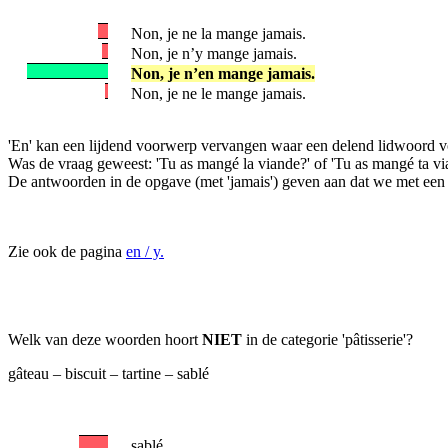
Non, je ne la mange jamais.
Non, je n’y mange jamais.
Non, je n’en mange jamais.
Non, je ne le mange jamais.
'En' kan een lijdend voorwerp vervangen waar een delend lidwoord voor s
Was de vraag geweest: 'Tu as mangé la viande?' of 'Tu as mangé ta vi
De antwoorden in de opgave (met 'jamais') geven aan dat we met een
Zie ook de pagina
en / y.
Welk van deze woorden hoort
NIET
in de categorie 'pâtisserie'?
gâteau – biscuit – tartine – sablé
sablé