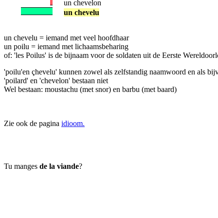
un chevelon
un chevelu
un chevelu = iemand met veel hoofdhaar
un poilu = iemand met lichaamsbeharing
of: 'les Poilus' is de bijnaam voor de soldaten uit de Eerste Wereldoorl
'poilu'en çhevelu' kunnen zowel als zelfstandig naamwoord en als bi
'poilard' en 'chevelon' bestaan niet
Wel bestaan: moustachu (met snor) en barbu (met baard)
Zie ook de pagina
idioom.
Tu manges
de la viande
?