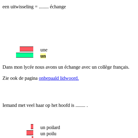
een uitwisseling = ........ échange
une
un
Dans mon lycée nous avons un échange avec un collège français.
Zie ook de pagina
onbepaald lidwoord.
Iemand met veel haar op het hoofd is ........ .
un poilard
un poilu