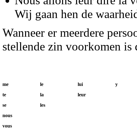
Nous allons leur dire la v
Wij gaan hen de waarhei
Wanneer er meerdere perso
stellende zin voorkomen is 
me
le
lui
y
te
la
leur
se
les
nous
vous