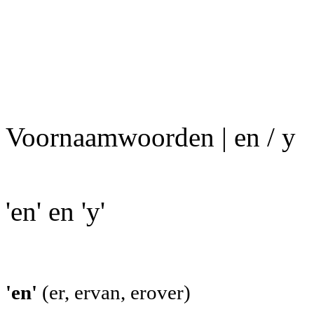
Voornaamwoorden | en / y
'en' en 'y'
'en'
(er, ervan, erover)