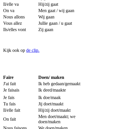
Il/elle va
Hij/zij gaat
On va
Men gaat / wij gaan
Nous allons
Wij gaan
Vous allez
Jullie gaan / u gaat
Ils/elles vont
Zij gaan
Kijk ook op
de clip.
Faire
Doen/ maken
J'ai fait
Ik heb gedaan/gemaakt
Je faisais
Ik deed/maakte
Je fais
Ik doe/maak
Tu fais
Jij doet/maakt
Il/elle fait
Hij/zij doet/maakt
Men doet/maakt; we
On fait
doen/maken
Nous faisons
We doen/maken