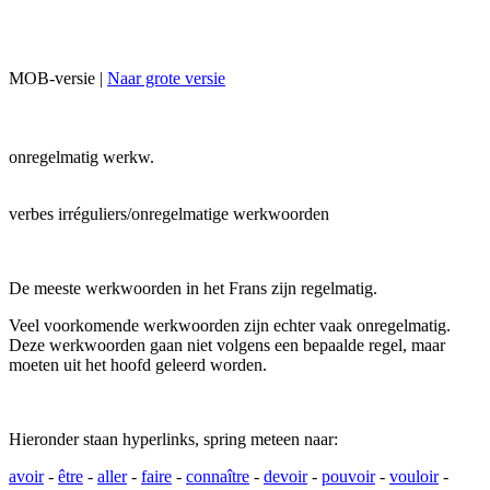
MOB-versie |
Naar grote versie
onregelmatig werkw.
verbes irréguliers/onregelmatige werkwoorden
De meeste werkwoorden in het Frans zijn regelmatig.
Veel voorkomende werkwoorden zijn echter vaak onregelmatig.
Deze werkwoorden gaan niet volgens een bepaalde regel, maar
moeten uit het hoofd geleerd worden.
Hieronder staan hyperlinks, spring meteen naar:
avoir
-
être
-
aller
-
faire
-
connaître
-
devoir
-
pouvoir
-
vouloir
-