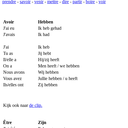
prendre
-
savoir
-
venir
-
mettre
-
dire
-
partir
-
boire
-
voir
Avoir
Hebben
J'ai eu
Ik heb gehad
J'avais
Ik had
J'ai
Ik heb
Tu as
Jij hebt
Il/elle a
Hij/zij heeft
On a
Men heeft / we hebben
Nous avons
Wij hebben
Vous avez
Jullie hebben / u heeft
Ils/elles ont
Zij hebben
Kijk ook naar
de clip.
Être
Zijn