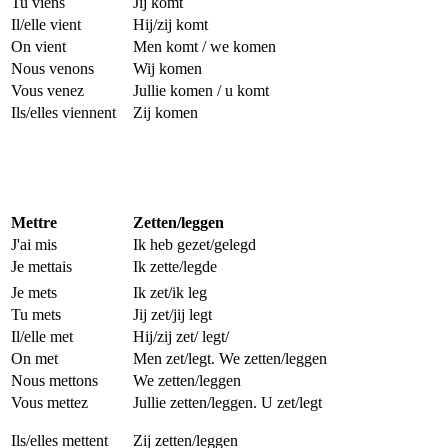
Tu viens
Jij komt
Il/elle vient
Hij/zij komt
On vient
Men komt / we komen
Nous venons
Wij komen
Vous venez
Jullie komen / u komt
Ils/elles viennent
Zij komen
Mettre
Zetten/leggen
J'ai mis
Ik heb gezet/gelegd
Je mettais
Ik zette/legde
Je mets
Ik zet/ik leg
Tu mets
Jij zet/jij legt
Il/elle met
Hij/zij zet/ legt/
On met
Men zet/legt. We zetten/leggen
Nous mettons
We zetten/leggen
Vous mettez
Jullie zetten/leggen. U zet/legt
Ils/elles mettent
Zij zetten/leggen