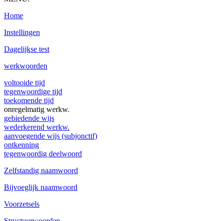
Home
Instellingen
Dagelijkse test
werkwoorden
voltooide tijd
tegenwoordige tijd
toekomende tijd
onregelmatig werkw.
gebiedende wijs
wederkerend werkw.
aanvoegende wijs (subjonctif)
ontkenning
tegenwoordig deelwoord
Zelfstandig naamwoord
Bijvoeglijk naamwoord
Voorzetsels
Structuurwoorden