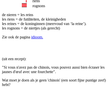
riens
rognons
de nieren = les reins
les riens = de futiliteiten, de kleinigheden
les reines = de koninginnen (meervoud van ‘la reine’).
les rognons = de niertjes (als gerecht)
Zie ook de pagina
idioom.
(uit een recept):
"Si vous n'avez pas de chinois, vous pouvez aussi bien écraser les
jaunes d'œuf avec une fourchette".
Wat moet je doen als je geen 'chinois' (een soort fijne puntige zeef)
hebt?